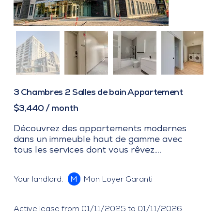
3 Chambres 2 Salles de bain Appartement
$3,440 / month
Découvrez des appartements modernes 
dans un immeuble haut de gamme avec 
tous les services dont vous rêvez.

Types d’unités : Studios à 5 1/2, Jusqu’à 2 
Mon Loyer Garanti
Your landlord:
M
salles de bain

Superficie : de 649 à 1 300 pi²

Prix : à partir de 1 750 $ jusqu’à 3 440 $

Active lease from 01/11/2025 to 01/11/2026